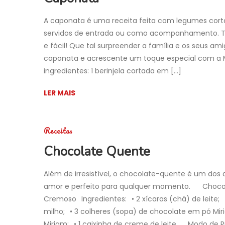
A caponata é uma receita feita com legumes cort
servidos de entrada ou como acompanhamento. T
e fácil! Que tal surpreender a família e os seus am
caponata e acrescente um toque especial com a Mi
ingredientes: 1 berinjela cortada em […]
LER MAIS
Receitas
Chocolate Quente
Além de irresistível, o chocolate-quente é um dos
amor e perfeito para qualquer momento. ⠀⠀Choc
Cremoso⠀Ingredientes:⠀• 2 xícaras (chá) de leite;⠀
milho;⠀• 3 colheres (sopa) de chocolate em pó Mi
Miriam;⠀• 1 caixinha de creme de leite.⠀⠀Modo de P