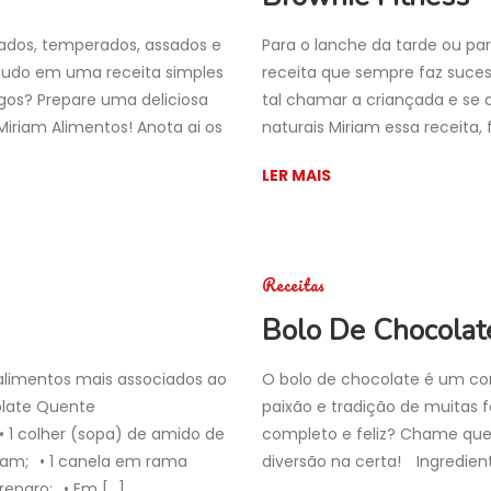
ados, temperados, assados e
Para o lanche da tarde ou pa
udo em uma receita simples
receita que sempre faz suces
igos? Prepare uma deliciosa
tal chamar a criançada e se d
riam Alimentos! Anota ai os
naturais Miriam essa receita, 
LER MAIS
Receitas
Bolo De Chocolat
 alimentos mais associados ao
O bolo de chocolate é um cor
olate Quente
paixão e tradição de muitas f
• 1 colher (sopa) de amido de
completo e feliz? Chame quem
riam;⠀• 1 canela em rama
diversão na certa!⠀ Ingredien
reparo:⠀• Em […]