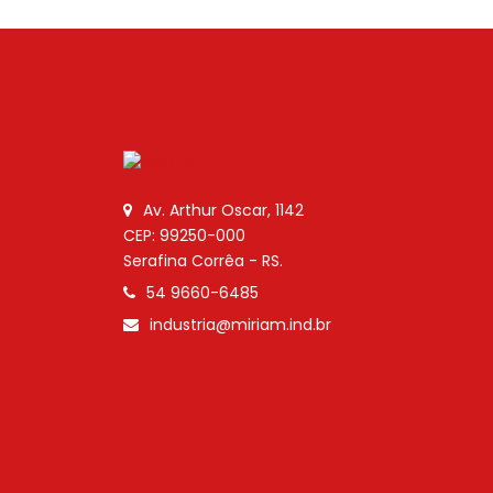
Av. Arthur Oscar, 1142
CEP: 99250-000
Serafina Corrêa - RS.
54 9660-6485
industria@miriam.ind.br