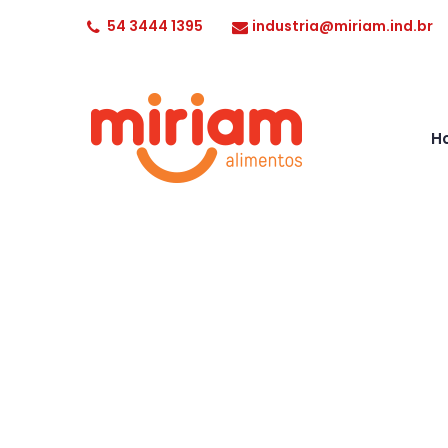
54 3444 1395
industria@miriam.ind.br
H