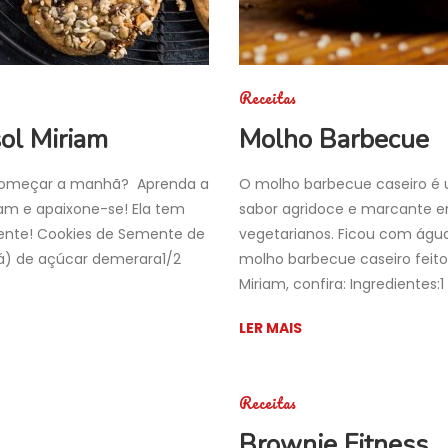
Receitas
ol Miriam
Molho Barbecue
a começar a manhã? Aprenda a
O molho barbecue caseiro é
iam e apaixone-se! Ela tem
sabor agridoce e marcante e
mente! Cookies de Semente de
vegetarianos. Ficou com águ
chá) de açúcar demerara1/2
molho barbecue caseiro fei
Miriam, confira: Ingredientes
LER MAIS
Receitas
Brownie Fitness