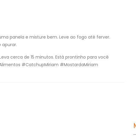
uma panela e misture bem. Leve ao fogo até ferver.
 apurar.
Leva cerca de 15 minutos. Está prontinho para você
iamAlimentos #CatchupMiriam #MostardaMiriam