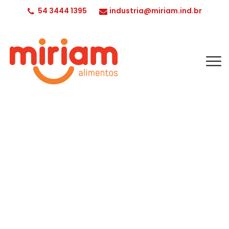
54 3444 1395
industria@miriam.ind.br
Conheça nossos produtos!
INÍCIO
CONSERVAS
OVO DE CODORNA