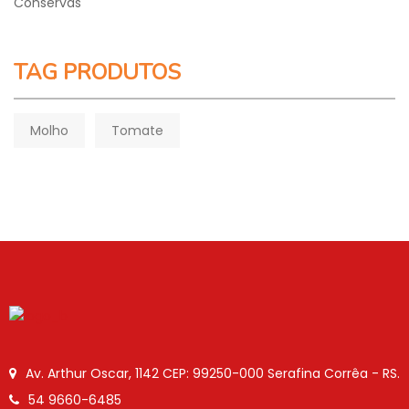
Conservas
TAG PRODUTOS
Molho
Tomate
Av. Arthur Oscar, 1142
CEP: 99250-000
Serafina Corrêa - RS.
54 9660-6485