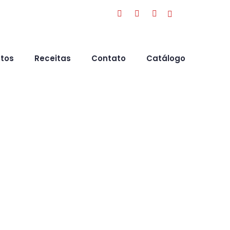
tos
Receitas
Contato
Catálogo
Molho
INÍCIO
PRODUCTS TAGGED “MOLHO”