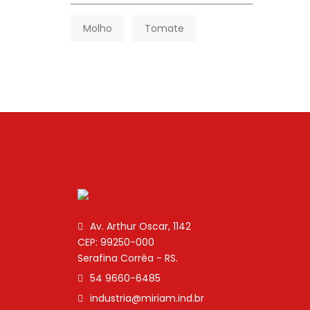
Molho
Tomate
Av. Arthur Oscar, 1142
CEP: 99250-000
Serafina Corrêa - RS.
54 9660-6485
industria@miriam.ind.br