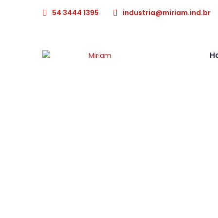
54 3444 1395
industria@miriam.ind.br
H