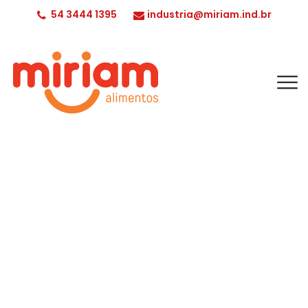
54 3444 1395
industria@miriam.ind.br
Conheça nossos produtos!
INÍCIO
FESTA
COCO RALADO ADOÇADO