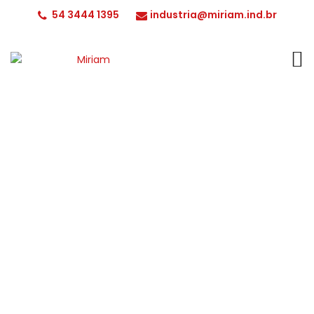
54 3444 1395
industria@miriam.ind.br
Conheça nossos produtos!
INÍCIO
CHÁS
ANIS ESTRELADO