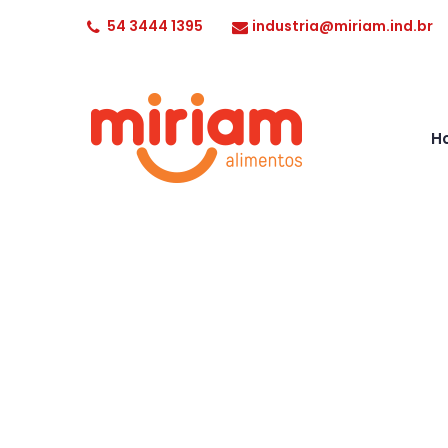
54 3444 1395
industria@miriam.ind.br
H