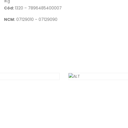
1Kg
Cód:
1320 – 7896485400007
NCM:
07129010 – 07129090
ADOBO
CRAVO DA ÍNDIA MOÍD