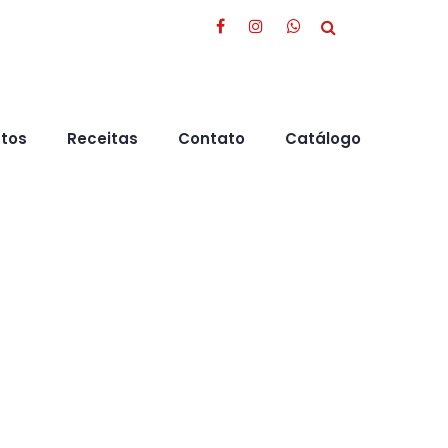
tos
Receitas
Contato
Catálogo
nheça nossos produtos!
INÍCIO
TEMPEROS
ALHO EM FLOCOS