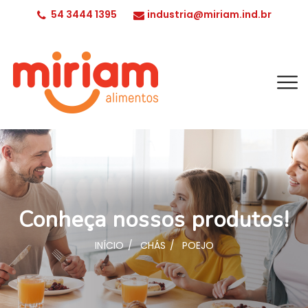
54 3444 1395
industria@miriam.ind.br
Conheça nossos produtos!
INÍCIO
CHÁS
POEJO