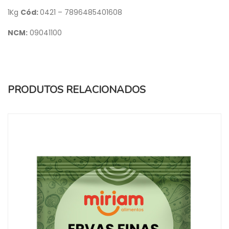
1Kg
Cód:
0421 – 7896485401608
NCM:
09041100
PRODUTOS RELACIONADOS