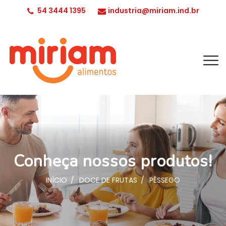
54 3444 1395
industria@miriam.ind.br
Conheça nossos produtos!
INÍCIO
DOCE DE FRUTAS
PÊSSEGO