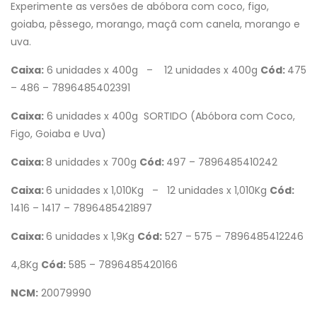
Experimente as versões de abóbora com coco, figo,
goiaba, pêssego, morango, maçã com canela, morango e
uva.
Caixa:
6 unidades x 400g – 12 unidades x 400g
Cód:
475
– 486 – 7896485402391
Caixa:
6 unidades x 400g SORTIDO (Abóbora com Coco,
Figo, Goiaba e Uva)
Caixa:
8 unidades x 700g
Cód:
497 – 7896485410242
Caixa:
6 unidades x 1,010Kg – 12 unidades x 1,010Kg
Cód:
1416 – 1417 – 7896485421897
Caixa:
6 unidades x 1,9Kg
Cód:
527 – 575 – 7896485412246
4,8Kg
Cód:
585 – 7896485420166
NCM:
20079990