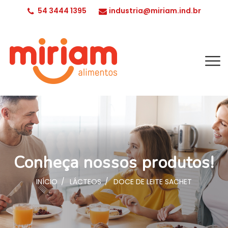
54 3444 1395
industria@miriam.ind.br
Conheça nossos produtos!
INÍCIO
LÁCTEOS
DOCE DE LEITE SACHET