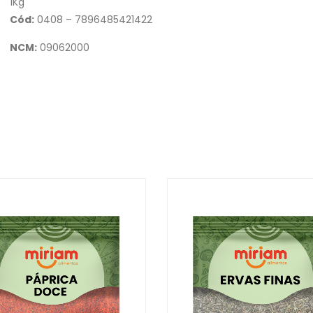
1Kg
Cód:
0408 – 7896485421422
NCM:
09062000