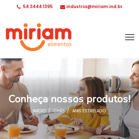
54 3444 1395
industria@miriam.ind.br
Conheça nossos produtos!
INÍCIO
CHÁS
ANIS ESTRELADO