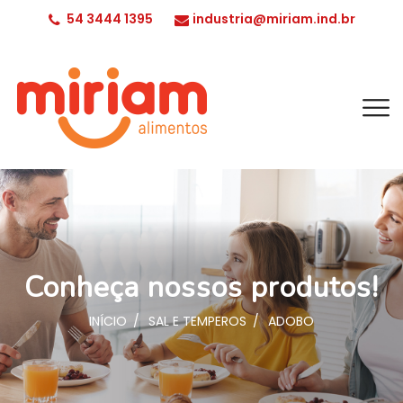
54 3444 1395
industria@miriam.ind.br
Conheça nossos produtos!
INÍCIO
SAL E TEMPEROS
ADOBO